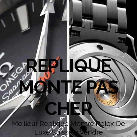
REPLIQUE
MONTE PAS
CHER
Meilleur Replique Montre Rolex De
Luxe Suisse à Vendre