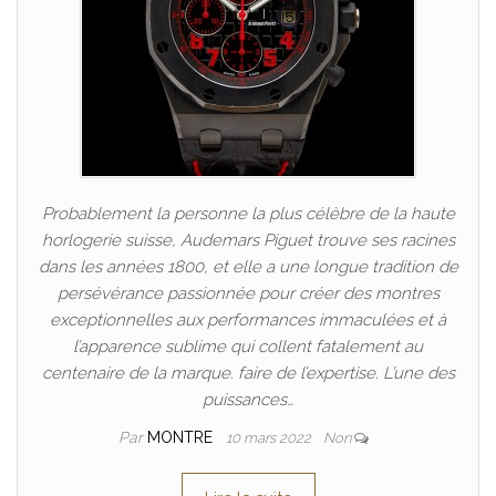
Probablement la personne la plus célèbre de la haute
horlogerie suisse, Audemars Piguet trouve ses racines
dans les années 1800, et elle a une longue tradition de
persévérance passionnée pour créer des montres
exceptionnelles aux performances immaculées et à
l’apparence sublime qui collent fatalement au
centenaire de la marque. faire de l’expertise. L’une des
puissances…
Par
MONTRE
10 mars 2022
Non