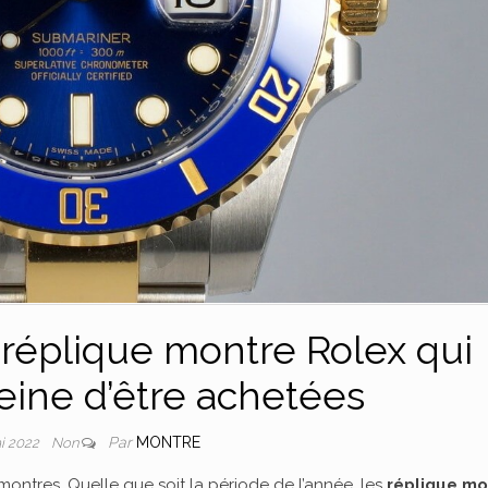
5 réplique montre Rolex qui
peine d’être achetées
Par
MONTRE
i 2022
Non
ontres. Quelle que soit la période de l’année, les
réplique mo