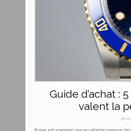
Guide d’achat : 
valent la 
28 ma
Rolex est vraiment une excellente marque de m