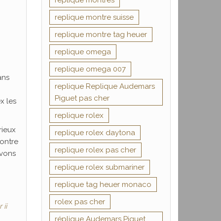
replique montres
replique montre suisse
replique montre tag heuer
replique omega
replique omega 007
ans
replique Replique Audemars
Piguet pas cher
x les
replique rolex
rieux
replique rolex daytona
montre
replique rolex pas cher
uvons
replique rolex submariner
replique tag heuer monaco
rolex pas cher
 ii
réplique Audemars Piguet