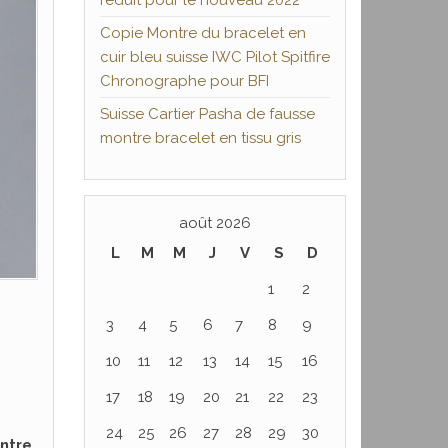
réduit pour le nouveau 2022
Copie Montre du bracelet en
cuir bleu suisse IWC Pilot Spitfire
Chronographe pour BFI
Suisse Cartier Pasha de fausse
montre bracelet en tissu gris
août 2026
L
M
M
J
V
S
D
1
2
3
4
5
6
7
8
9
10
11
12
13
14
15
16
17
18
19
20
21
22
23
24
25
26
27
28
29
30
ntre