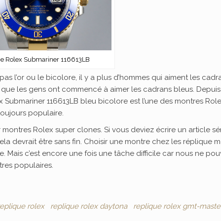
ne Rolex Submariner 116613LB
pas l’or ou le bicolore, il y a plus d’hommes qui aiment les cadr
s que les gens ont commencé à aimer les cadrans bleus. Depuis
ex Submariner 116613LB bleu bicolore est l’une des montres Role
oujours populaire.
r montres Rolex super clones. Si vous deviez écrire un article sé
 devrait être sans fin. Choisir une montre chez les réplique 
e. Mais c’est encore une fois une tâche difficile car nous ne po
tres populaires.
replique rolex
replique rolex daytona
replique rolex gmt-master