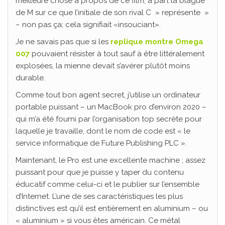
meilleure chose à propos de ce film, à part la blague
de M sur ce que l’initiale de son rival C » représente »
– non pas ça; cela signifiait «insouciant».
Je ne savais pas que si les
replique montre Omega
007
pouvaient résister à tout sauf à être littéralement
explosées, la mienne devait s’avérer plutôt moins
durable.
Comme tout bon agent secret, j’utilise un ordinateur
portable puissant – un MacBook pro d’environ 2020 –
qui m’a été fourni par l’organisation top secrète pour
laquelle je travaille, dont le nom de code est « le
service informatique de Future Publishing PLC ».
Maintenant, le Pro est une excellente machine ; assez
puissant pour que je puisse y taper du contenu
éducatif comme celui-ci et le publier sur l’ensemble
d’Internet. L’une de ses caractéristiques les plus
distinctives est qu’il est entièrement en aluminium – ou
« aluminium » si vous êtes américain. Ce métal