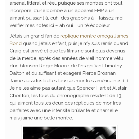
arsenal littéral et réel, puisque ses montres ont tout
incorporé, d’une bombe à un appareil EMP à un
aimant puissant à, euh, des grappins à – laissez-moi
vérifier mes notes ici – ah oui … un télécopieur.
J’étais un grand fan de
replique montre omega James
Bond
quand j’étais enfant, puis je m’y suis remis quand
Craig est arrivé et que les films ne sont plus devenus
de la merde, après des années de vieil homme vêtu
d’un blouson Roger Moore, de l’insignifiant Timothy
Dalton et du suffisant et exagéré Pierce Brosnan.
J’aime aussi les belles fausses montres américaines 1: 1.
Je ne les aime pas autant que Spencer Hart et Alistair
Chorlton, les fous du chronographe résident de T3,
qui aiment tous les deux des répliques de montres
parfaites avec une intensité brûlante et charnelle…
mais j’aime une belle montre.