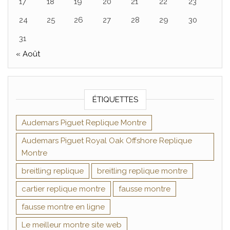
17
18
19
20
21
22
23
24
25
26
27
28
29
30
31
« Août
ÉTIQUETTES
Audemars Piguet Replique Montre
Audemars Piguet Royal Oak Offshore Replique
Montre
breitling replique
breitling replique montre
cartier replique montre
fausse montre
fausse montre en ligne
Le meilleur montre site web