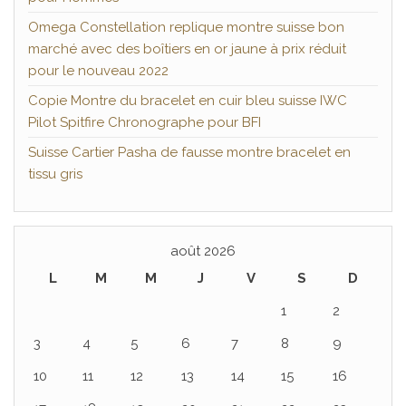
Omega Constellation replique montre suisse bon
marché avec des boîtiers en or jaune à prix réduit
pour le nouveau 2022
Copie Montre du bracelet en cuir bleu suisse IWC
Pilot Spitfire Chronographe pour BFI
Suisse Cartier Pasha de fausse montre bracelet en
tissu gris
août 2026
L
M
M
J
V
S
D
1
2
3
4
5
6
7
8
9
10
11
12
13
14
15
16