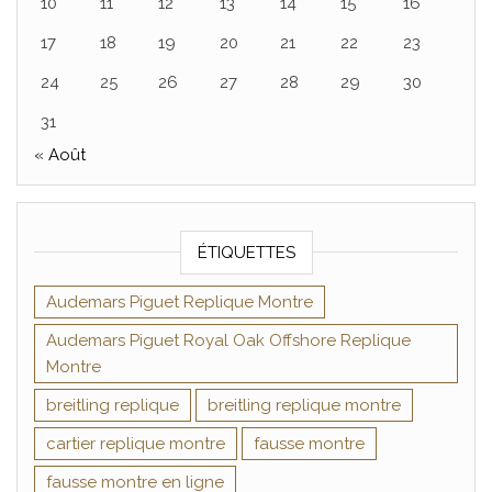
10
11
12
13
14
15
16
17
18
19
20
21
22
23
24
25
26
27
28
29
30
31
« Août
ÉTIQUETTES
Audemars Piguet Replique Montre
Audemars Piguet Royal Oak Offshore Replique
Montre
breitling replique
breitling replique montre
cartier replique montre
fausse montre
fausse montre en ligne