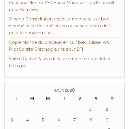
Replique Montre TAG Heuer Monaco Titan Knockoff
pour Hommes
Omega Constellation replique montre suisse bon
marché avec des boîtiers en or jaune à prix réduit
pour le nouveau 2022
Copie Montre du bracelet en cuir bleu suisse IWC
Pilot Spitfire Chronographe pour BFI
Suisse Cartier Pasha de fausse montre bracelet en
tissu gris
août 2026
L
M
M
J
V
S
D
1
2
3
4
5
6
7
8
9