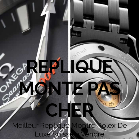
REPLIQUE
MONTE PAS
CHER
Meilleur Replique Montre Rolex De
Luxe Suisse à Vendre