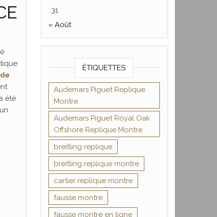
CE
31
« Août
vé
ptique
ÉTIQUETTES
 de
ent
Audemars Piguet Replique
a été
Montre
cun
Audemars Piguet Royal Oak
Offshore Replique Montre
breitling replique
breitling replique montre
cartier replique montre
fausse montre
fausse montre en ligne