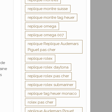
replique montres
replique montre suisse
replique montre tag heuer
replique omega
replique omega 007
replique Replique Audemars
Piguet pas cher
replique rolex
 de
replique rolex daytona
aine
s
replique rolex pas cher
replique rolex submariner
replique tag heuer monaco
rolex pas cher
réplique Audemars Piguet