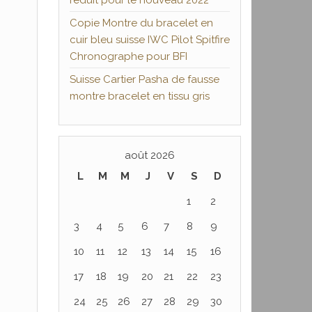
réduit pour le nouveau 2022
Copie Montre du bracelet en
cuir bleu suisse IWC Pilot Spitfire
Chronographe pour BFI
Suisse Cartier Pasha de fausse
montre bracelet en tissu gris
août 2026
L
M
M
J
V
S
D
1
2
3
4
5
6
7
8
9
10
11
12
13
14
15
16
17
18
19
20
21
22
23
24
25
26
27
28
29
30